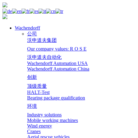
Wachendorff
公司
沃申道夫集团
Our company values: R O S E
沃申道夫自动化
Wachendorff Automation USA
Wachendorff Automation China
创新
顶级质量
HALT-Test
Bearing package qualification
环境
Industry solutions
Mobile working machines
Wind energy
Cranes
Aerial rescue vehicles