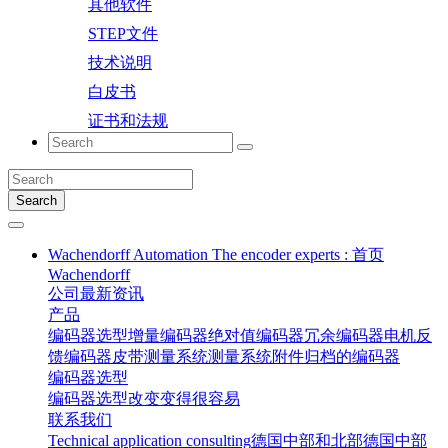
其他软件
STEP文件
技术说明
白皮书
证书和法规
Search
Wachendorff Automation The encoder experts : 首页
Wachendorff
公司
最新资讯
产品
编码器选型
增量编码器
绝对值编码器
冗余编码器
电机反
馈编码器
皮带测量系统
测量系统
附件
归档的编码器
编码器选型
编码器选型
改变变得很容易
联系我们
Technical application consulting
德国中部和北部
德国中部