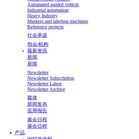
Automated guided vehicle
Industrial automation
Heavy Industry
Markers and labeling machines
Reference projects
社会承诺
协会/机构
最新资讯
新闻
新闻
Newsletter
Newsletter Subscription
Newsletter Latest
Newsletter Archive
媒体
新闻发布
应用报告
展会日程
展会日程
产品