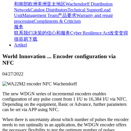
和南部
欧洲
美洲
亚太地区
Wachendorff Distribution
Network
Catalog Distributors
Technical Support
Lead
Unit
Management Team
产品要求
Warranty and repair
processing
Compliments & Criticism
服务
联系我们
决策的信心和服务
Cyber Resilience Act
改变变得
很容易
下载
Artikel
World Innovation ... Encoder configuration via
NFC
04/27/2022
The new WDGN series of incremental encoders enables
configuration of any pulse count from 1 I/U to 16,384 I/U via NFC.
Depending on the equipment, Basic or Advance, further parameters
can be set via APP using NFC.
When there is uncertainty about which number of pulses the encoder
needs to run optimally in an application, the WDGN encoder offers
the necessary flexibility to test the optimum number of pulses.