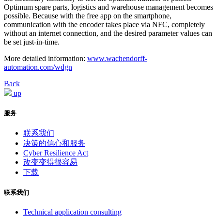
Optimum spare parts, logistics and warehouse management becomes
possible. Because with the free app on the smartphone,
communication with the encoder takes place via NFC, completely
without an internet connection, and the desired parameter values can
be set just-in-time.
More detailed information:
www.wachendorff-
automation.com/wdgn
Back
up
服务
联系我们
决策的信心和服务
Cyber Resilience Act
改变变得很容易
下载
联系我们
Technical application consulting