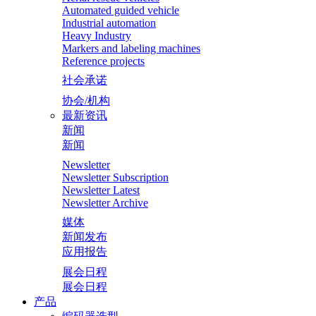
Automated guided vehicle
Industrial automation
Heavy Industry
Markers and labeling machines
Reference projects
社会承诺
协会/机构
最新资讯
新闻
新闻
Newsletter
Newsletter Subscription
Newsletter Latest
Newsletter Archive
媒体
新闻发布
应用报告
展会日程
展会日程
产品