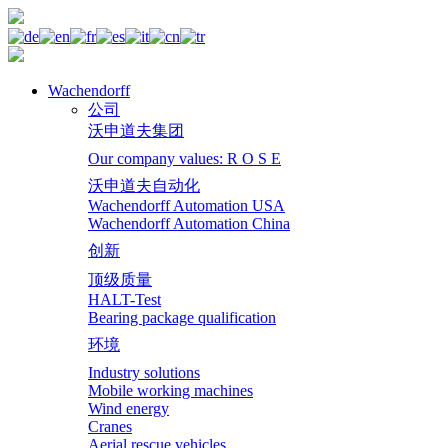
Wachendorff
公司
沃申道夫集团
Our company values: R O S E
沃申道夫自动化
Wachendorff Automation USA
Wachendorff Automation China
创新
顶级质量
HALT-Test
Bearing package qualification
环境
Industry solutions
Mobile working machines
Wind energy
Cranes
Aerial rescue vehicles