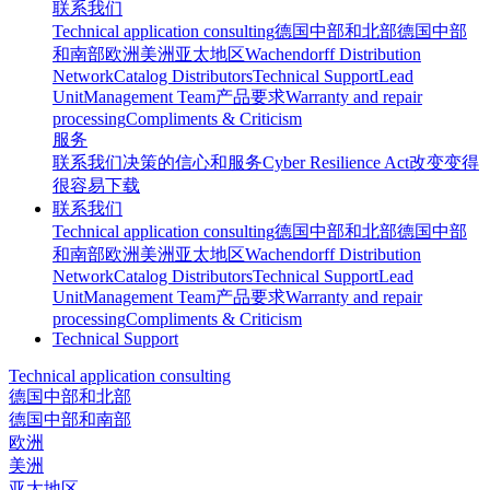
联系我们
Technical application consulting
德国中部和北部
德国中部
和南部
欧洲
美洲
亚太地区
Wachendorff Distribution
Network
Catalog Distributors
Technical Support
Lead
Unit
Management Team
产品要求
Warranty and repair
processing
Compliments & Criticism
服务
联系我们
决策的信心和服务
Cyber Resilience Act
改变变得
很容易
下载
联系我们
Technical application consulting
德国中部和北部
德国中部
和南部
欧洲
美洲
亚太地区
Wachendorff Distribution
Network
Catalog Distributors
Technical Support
Lead
Unit
Management Team
产品要求
Warranty and repair
processing
Compliments & Criticism
Technical Support
Technical application consulting
德国中部和北部
德国中部和南部
欧洲
美洲
亚太地区