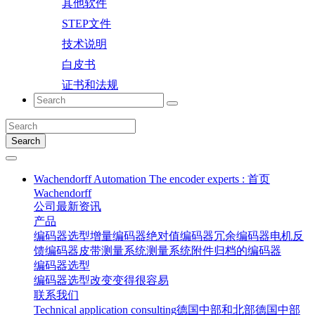
其他软件
STEP文件
技术说明
白皮书
证书和法规
Search
Wachendorff Automation The encoder experts : 首页
Wachendorff
公司
最新资讯
产品
编码器选型
增量编码器
绝对值编码器
冗余编码器
电机反
馈编码器
皮带测量系统
测量系统
附件
归档的编码器
编码器选型
编码器选型
改变变得很容易
联系我们
Technical application consulting
德国中部和北部
德国中部