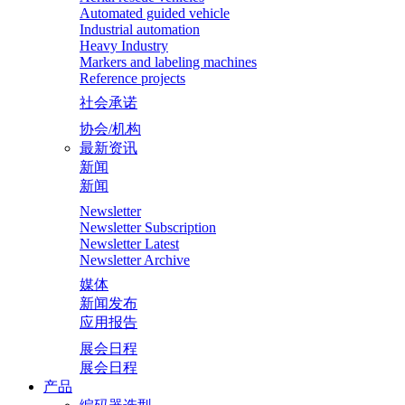
Automated guided vehicle
Industrial automation
Heavy Industry
Markers and labeling machines
Reference projects
社会承诺
协会/机构
最新资讯
新闻
新闻
Newsletter
Newsletter Subscription
Newsletter Latest
Newsletter Archive
媒体
新闻发布
应用报告
展会日程
展会日程
产品