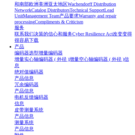
和南部
欧洲
美洲
亚太地区
Wachendorff Distribution
Network
Catalog Distributors
Technical Support
Lead
Unit
Management Team
产品要求
Warranty and repair
processing
Compliments & Criticism
服务
联系我们
决策的信心和服务
Cyber Resilience Act
改变变得
很容易
下载
产品
编码器选型
增量编码器
增量实心轴编码器 ( 外径 )
增量空心轴编码器 ( 外径 )
信
息
绝对值编码器
产品
信息
冗余编码器
产品
信息
电机反馈编码器
信息
皮带测量系统
产品
信息
测量系统
产品
信息