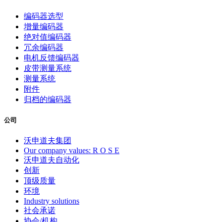
编码器选型
增量编码器
绝对值编码器
冗余编码器
电机反馈编码器
皮带测量系统
测量系统
附件
归档的编码器
公司
沃申道夫集团
Our company values: R O S E
沃申道夫自动化
创新
顶级质量
环境
Industry solutions
社会承诺
协会/机构