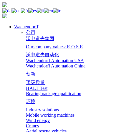
Wachendorff
公司
沃申道夫集团
Our company values: R O S E
沃申道夫自动化
Wachendorff Automation USA
Wachendorff Automation China
创新
顶级质量
HALT-Test
Bearing package qualification
环境
Industry solutions
Mobile working machines
Wind energy
Cranes
Aerial rescue vehicles