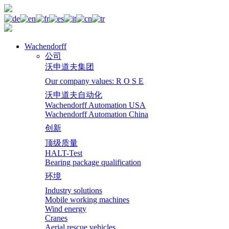
Wachendorff
公司
沃申道夫集团
Our company values: R O S E
沃申道夫自动化
Wachendorff Automation USA
Wachendorff Automation China
创新
顶级质量
HALT-Test
Bearing package qualification
环境
Industry solutions
Mobile working machines
Wind energy
Cranes
Aerial rescue vehicles