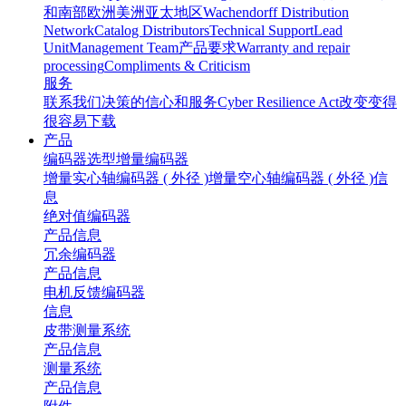
和南部
欧洲
美洲
亚太地区
Wachendorff Distribution
Network
Catalog Distributors
Technical Support
Lead
Unit
Management Team
产品要求
Warranty and repair
processing
Compliments & Criticism
服务
联系我们
决策的信心和服务
Cyber Resilience Act
改变变得
很容易
下载
产品
编码器选型
增量编码器
增量实心轴编码器 ( 外径 )
增量空心轴编码器 ( 外径 )
信
息
绝对值编码器
产品
信息
冗余编码器
产品
信息
电机反馈编码器
信息
皮带测量系统
产品
信息
测量系统
产品
信息