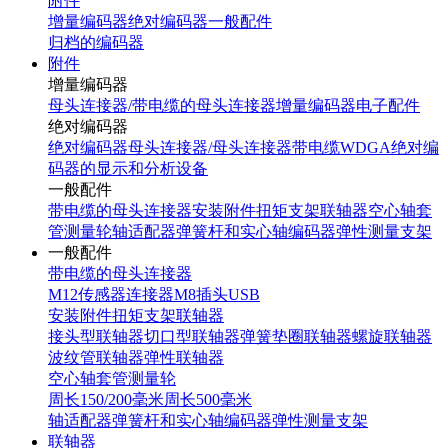
附件
增量编码器
绝对编码器
一般配件
归档的编码器
附件
增量编码器
母头连接器/带电缆的母头连接器
增量编码器电子配件
绝对编码器
绝对编码器母头连接器/母头连接器带电缆
WDGA绝对编
码器的显示和分析设备
一般配件
带电缆的母头连接器
安装附件
扭矩支架
联轴器
空心轴套
管
测量轮
轴适配器
弹簧杆和实心轴编码器弹性测量支架
一般配件
带电缆的母头连接器
M12传感器连接器
M8插头
USB
安装附件
扭矩支架
联轴器
接头型联轴器
切口型联轴器
弹簧垫圈联轴器
螺旋联轴器
波纹管联轴器
弹性联轴器
空心轴套管
测量轮
周长150/200毫米
周长500毫米
轴适配器
弹簧杆和实心轴编码器弹性测量支架
联轴器