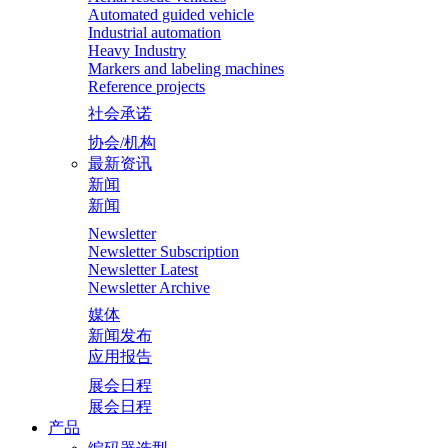
Automated guided vehicle
Industrial automation
Heavy Industry
Markers and labeling machines
Reference projects
社会承诺
协会/机构
最新资讯
新闻
新闻
Newsletter
Newsletter Subscription
Newsletter Latest
Newsletter Archive
媒体
新闻发布
应用报告
展会日程
展会日程
产品