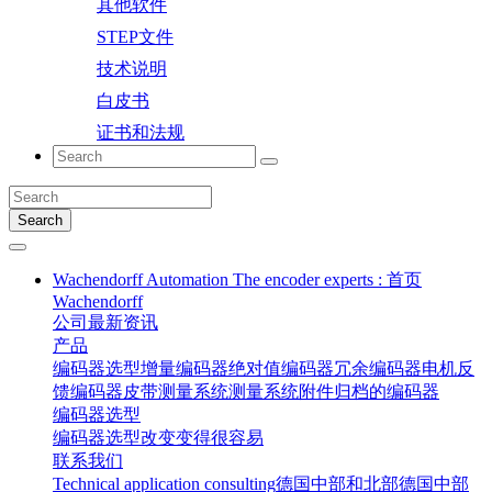
其他软件
STEP文件
技术说明
白皮书
证书和法规
Search
Wachendorff Automation The encoder experts : 首页
Wachendorff
公司
最新资讯
产品
编码器选型
增量编码器
绝对值编码器
冗余编码器
电机反
馈编码器
皮带测量系统
测量系统
附件
归档的编码器
编码器选型
编码器选型
改变变得很容易
联系我们
Technical application consulting
德国中部和北部
德国中部