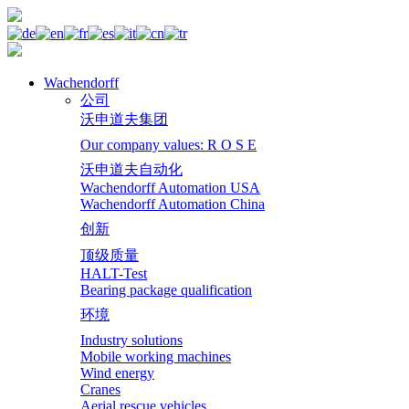
Wachendorff
公司
沃申道夫集团
Our company values: R O S E
沃申道夫自动化
Wachendorff Automation USA
Wachendorff Automation China
创新
顶级质量
HALT-Test
Bearing package qualification
环境
Industry solutions
Mobile working machines
Wind energy
Cranes
Aerial rescue vehicles