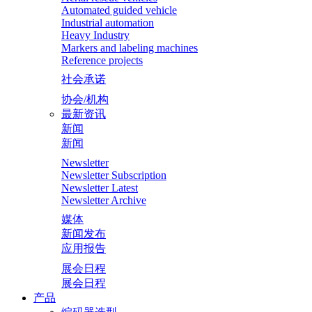
Automated guided vehicle
Industrial automation
Heavy Industry
Markers and labeling machines
Reference projects
社会承诺
协会/机构
最新资讯
新闻
新闻
Newsletter
Newsletter Subscription
Newsletter Latest
Newsletter Archive
媒体
新闻发布
应用报告
展会日程
展会日程
产品