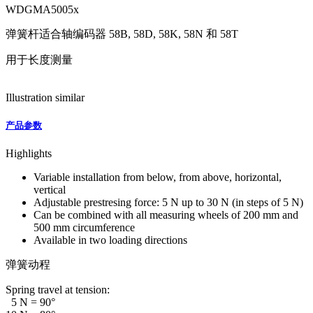
WDGMA5005x
弹簧杆适合轴编码器 58B, 58D, 58K, 58N 和 58T
用于长度测量
Illustration similar
产品参数
Highlights
Variable installation from below, from above, horizontal,
vertical
Adjustable prestresing force: 5 N up to 30 N (in steps of 5 N)
Can be combined with all measuring wheels of 200 mm and
500 mm circumference
Available in two loading directions
弹簧动程
Spring travel at tension:
5 N = 90°