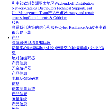
和南部
欧洲
美洲
亚太地区
Wachendorff Distribution
Network
Catalog Distributors
Technical Support
Lead
Unit
Management Team
产品要求
Warranty and repair
processing
Compliments & Criticism
服务
联系我们
决策的信心和服务
Cyber Resilience Act
改变变得
很容易
下载
产品
编码器选型
增量编码器
增量实心轴编码器 ( 外径 )
增量空心轴编码器 ( 外径 )
信
息
绝对值编码器
产品
信息
冗余编码器
产品
信息
电机反馈编码器
信息
皮带测量系统
产品
信息
测量系统
产品
信息