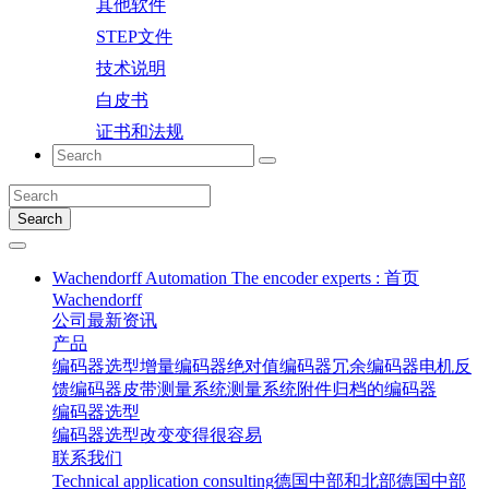
其他软件
STEP文件
技术说明
白皮书
证书和法规
Search
Wachendorff Automation The encoder experts : 首页
Wachendorff
公司
最新资讯
产品
编码器选型
增量编码器
绝对值编码器
冗余编码器
电机反
馈编码器
皮带测量系统
测量系统
附件
归档的编码器
编码器选型
编码器选型
改变变得很容易
联系我们
Technical application consulting
德国中部和北部
德国中部