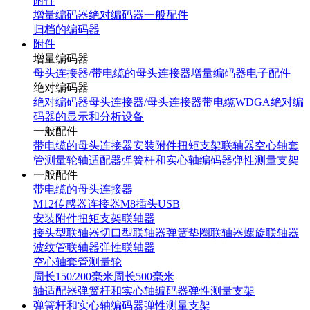
附件
增量编码器
绝对编码器
一般配件
归档的编码器
附件
增量编码器
母头连接器/带电缆的母头连接器
增量编码器电子配件
绝对编码器
绝对编码器母头连接器/母头连接器带电缆
WDGA绝对编
码器的显示和分析设备
一般配件
带电缆的母头连接器
安装附件
扭矩支架
联轴器
空心轴套
管
测量轮
轴适配器
弹簧杆和实心轴编码器弹性测量支架
一般配件
带电缆的母头连接器
M12传感器连接器
M8插头
USB
安装附件
扭矩支架
联轴器
接头型联轴器
切口型联轴器
弹簧垫圈联轴器
螺旋联轴器
波纹管联轴器
弹性联轴器
空心轴套管
测量轮
周长150/200毫米
周长500毫米
轴适配器
弹簧杆和实心轴编码器弹性测量支架
弹簧杆和实心轴编码器弹性测量支架